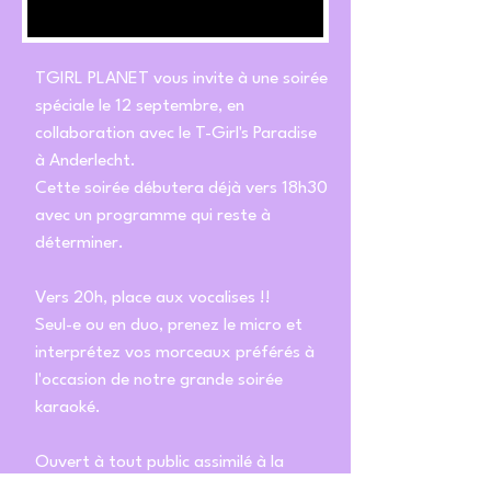
TGIRL PLANET vous invite à une soirée
spéciale le 12 septembre, en
collaboration avec le T-Girl's Paradise
à Anderlecht.
Cette soirée débutera déjà vers 18h30
avec un programme qui reste à
déterminer.
Vers 20h, place aux vocalises !!
Seul-e ou en duo, prenez le micro et
interprétez vos morceaux préférés à
l'occasion de notre grande soirée
karaoké.
Ouvert à tout public assimilé à la
communauté LGBT ainsi qu'à toute