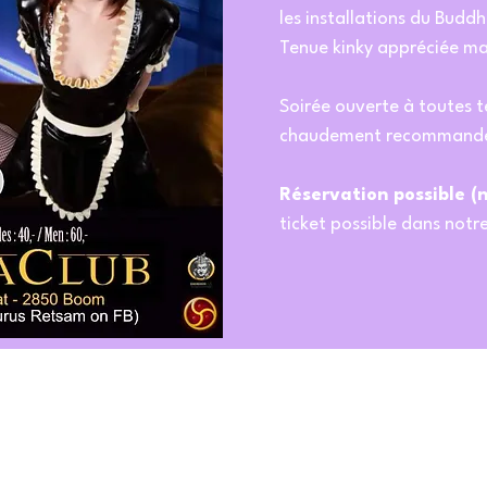
les installations du Buddh
Tenue kinky appréciée mai
Soirée ouverte à toutes 
chaudement recommand
Réservation possible (
ticket possible dans notr