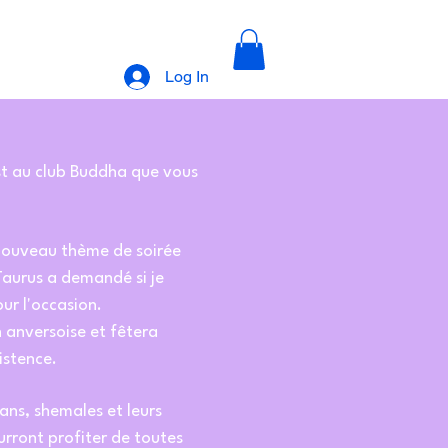
Log In
st au club Buddha que vous
 nouveau thème de soirée
Taurus a demandé si je
our l'occasion.
n anversoise et fêtera
istence.
rans, shemales et leurs
urront profiter de toutes