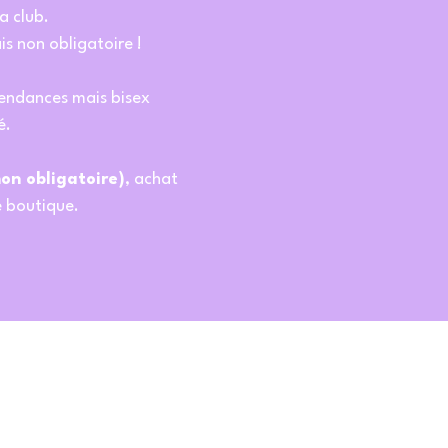
a club.
s non obligatoire !
tendances mais bisex
é.
non obligatoire)
, achat
e boutique.