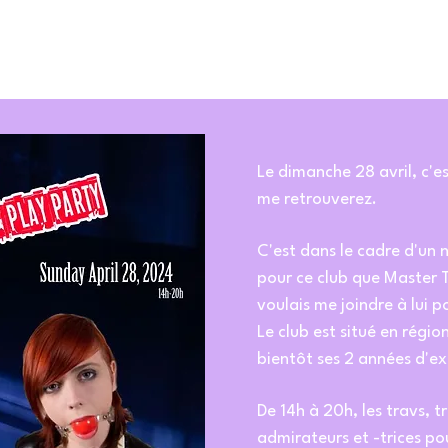
Le dimanche 28 avril, c'e
me retrouverez.
C'est dans le cadre d'un
pour ce club que Master 
voulais me joindre à lui p
Le club est situé en régio
bientôt ses 2 années d'ex
De 14h à 20h, les travs, t
admirateurs et -trices po